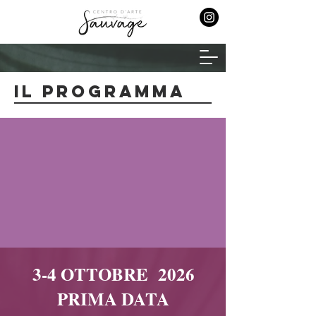
IL PROGRAMMA
11
13
14
12
Describe
Describe
Describe
Describe
your
your
your
your
image
image
image
image
3-4 OTTOBRE 2026
PRIMA DATA