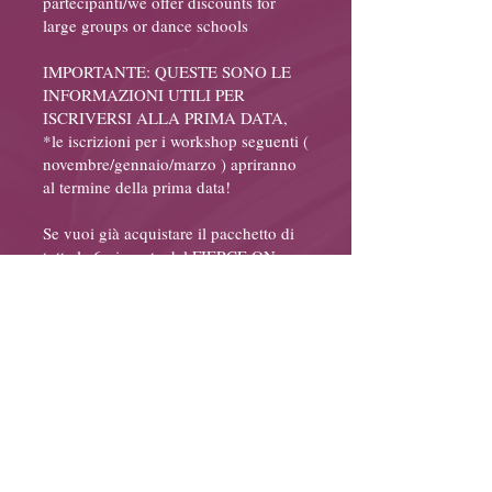
partecipanti/we offer discounts for
large groups or dance schools
IMPORTANTE: QUESTE SONO LE
INFORMAZIONI UTILI PER
ISCRIVERSI ALLA PRIMA DATA,
*le iscrizioni per i workshop seguenti (
novembre/gennaio/marzo ) apriranno
al termine della prima data!
Se vuoi già acquistare il pacchetto di
tutte le 6 giornate del FIERCE ON
HEELS sesta stagione il prezzo
scontato è di € 450 anziché 480!
(video esclusi)
Nessun rimborso possibile/No refund
possibile.
Il nostro format ha posti limitati in
quanto vogliamo garantire un giusto
ambiente di studio ( open level )