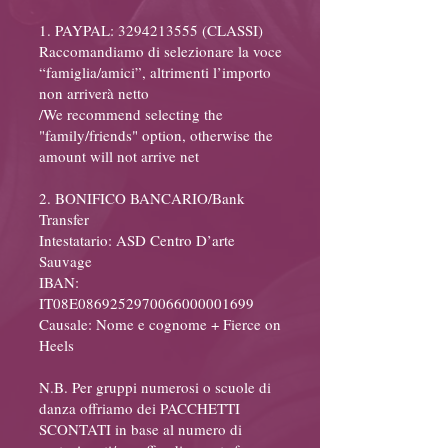
1. PAYPAL:
3294213555
(CLASSI)
Raccomandiamo di selezionare la voce
“famiglia/amici”, altrimenti l’importo
non arriverà netto
/We recommend selecting the
"family/friends" option, otherwise the
amount will not arrive net
2. BONIFICO BANCARIO/Bank
Transfer
Intestatario: ASD Centro D’arte
Sauvage
IBAN:
IT08E0869252970066000001699
Causale: Nome e cognome + Fierce on
Heels
N.B. Per gruppi numerosi o scuole di
danza offriamo dei PACCHETTI
SCONTATI in base al numero di